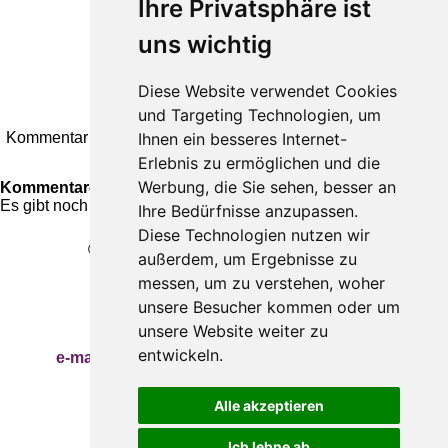
Ihre Privatsphäre ist
uns wichtig
Diese Website verwendet Cookies
und Targeting Technologien, um
Ihnen ein besseres Internet-
Kommentar absenden
Erlebnis zu ermöglichen und die
Werbung, die Sie sehen, besser an
Kommentare
Es gibt noch keine Kommentare.
Ihre Bedürfnisse anzupassen.
Diese Technologien nutzen wir
© Gabriele Baum - Bewusstes Glück
außerdem, um Ergebnisse zu
Kontakt
Impressum
messen, um zu verstehen, woher
Datenschutz
Gabriele Baum
unsere Besucher kommen oder um
Wilhelmstraße 34, 56112 Lahnstein
unsere Website weiter zu
Handy:
+49 157 8450 2773
entwickeln.
e-mail:
hypnosecoaching.baum@gmail.com
Meine Blogs
Newsletter
Alle akzeptieren
Newsletter abbestellen
Ich lehne ab