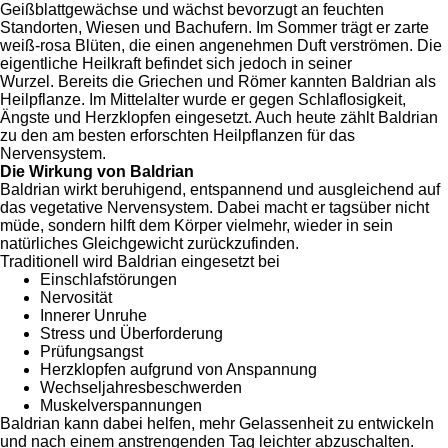
Geißblattgewächse und wächst bevorzugt an feuchten
Standorten, Wiesen und Bachufern. Im Sommer trägt er zarte
weiß-rosa Blüten, die einen angenehmen Duft verströmen. Die
eigentliche Heilkraft befindet sich jedoch in seiner
Wurzel.
Bereits die Griechen und Römer kannten Baldrian als
Heilpflanze. Im Mittelalter wurde er gegen Schlaflosigkeit,
Ängste und Herzklopfen eingesetzt. Auch heute zählt Baldrian
zu den am besten erforschten Heilpflanzen für das
Nervensystem.
Die Wirkung von Baldrian
Baldrian wirkt beruhigend, entspannend und ausgleichend auf
das vegetative Nervensystem. Dabei macht er tagsüber nicht
müde, sondern hilft dem Körper vielmehr, wieder in sein
natürliches Gleichgewicht zurückzufinden.
Traditionell wird Baldrian eingesetzt bei
Einschlafstörungen
Nervosität
Innerer Unruhe
Stress und Überforderung
Prüfungsangst
Herzklopfen aufgrund von Anspannung
Wechseljahresbeschwerden
Muskelverspannungen
Baldrian kann dabei helfen, mehr Gelassenheit zu entwickeln
und nach einem anstrengenden Tag leichter abzuschalten.