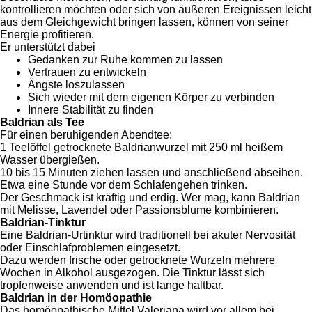
kontrollieren möchten oder sich von äußeren Ereignissen leicht
aus dem Gleichgewicht bringen lassen, können von seiner
Energie profitieren.
Er unterstützt dabei
Gedanken zur Ruhe kommen zu lassen
Vertrauen zu entwickeln
Ängste loszulassen
Sich wieder mit dem eigenen Körper zu verbinden
Innere Stabilität zu finden
Baldrian als Tee
Für einen beruhigenden Abendtee:
1 Teelöffel getrocknete Baldrianwurzel mit 250 ml heißem
Wasser übergießen.
10 bis 15 Minuten ziehen lassen und anschließend abseihen.
Etwa eine Stunde vor dem Schlafengehen trinken.
Der Geschmack ist kräftig und erdig. Wer mag, kann Baldrian
mit Melisse, Lavendel oder Passionsblume kombinieren.
Baldrian-Tinktur
Eine Baldrian-Urtinktur wird traditionell bei akuter Nervosität
oder Einschlafproblemen eingesetzt.
Dazu werden frische oder getrocknete Wurzeln mehrere
Wochen in Alkohol ausgezogen. Die Tinktur lässt sich
tropfenweise anwenden und ist lange haltbar.
Baldrian in der Homöopathie
Das homöopathische Mittel Valeriana wird vor allem bei