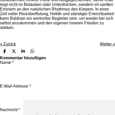
liegt nicht im Betäuben oder Unterdrücken, sondern im sanften
Erinnern an den natürlichen Rhythmus des Körpers.
In einer
Zeit voller Reizüberflutung, Hektik und ständiger Erreichbarkeit
kann Baldrian ein wertvoller Begleiter sein, um wieder bei sich
selbst anzukommen und den eigenen inneren Frieden zu
stärken.
«
Zurück
Weiter
»
T
T
T
T
e
e
e
e
Kommentar hinzufügen
i
i
i
i
Name *
l
l
l
l
e
e
e
e
n
n
n
n
E-Mail-Adresse *
Nachricht *