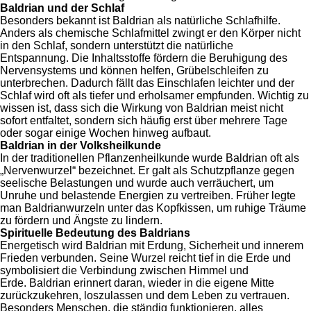
Baldrian und der Schlaf
Besonders bekannt ist Baldrian als natürliche Schlafhilfe.
Anders als chemische Schlafmittel zwingt er den Körper nicht
in den Schlaf, sondern unterstützt die natürliche
Entspannung.
Die Inhaltsstoffe fördern die Beruhigung des
Nervensystems und können helfen, Grübelschleifen zu
unterbrechen. Dadurch fällt das Einschlafen leichter und der
Schlaf wird oft als tiefer und erholsamer empfunden.
Wichtig zu
wissen ist, dass sich die Wirkung von Baldrian meist nicht
sofort entfaltet, sondern sich häufig erst über mehrere Tage
oder sogar einige Wochen hinweg aufbaut.
Baldrian in der Volksheilkunde
In der traditionellen Pflanzenheilkunde wurde Baldrian oft als
„Nervenwurzel“ bezeichnet. Er galt als Schutzpflanze gegen
seelische Belastungen und wurde auch verräuchert, um
Unruhe und belastende Energien zu vertreiben.
Früher legte
man Baldrianwurzeln unter das Kopfkissen, um ruhige Träume
zu fördern und Ängste zu lindern.
Spirituelle Bedeutung des Baldrians
Energetisch wird Baldrian mit Erdung, Sicherheit und innerem
Frieden verbunden. Seine Wurzel reicht tief in die Erde und
symbolisiert die Verbindung zwischen Himmel und
Erde.
Baldrian erinnert daran, wieder in die eigene Mitte
zurückzukehren, loszulassen und dem Leben zu vertrauen.
Besonders Menschen, die ständig funktionieren, alles