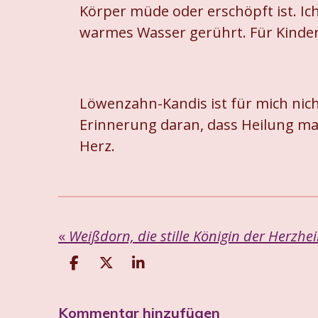
Körper müde oder erschöpft ist. Ic
warmes Wasser gerührt. Für Kinder 
Löwenzahn-Kandis ist für mich nicht
Erinnerung daran, dass Heilung man
Herz.
«
Weißdorn, die stille Königin der Herzhe
T
T
T
e
e
e
i
i
i
Kommentar hinzufügen
l
l
l