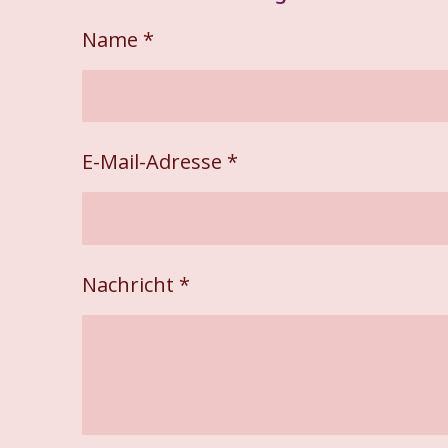
e
e
e
n
n
n
Name *
E-Mail-Adresse *
Nachricht *