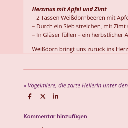
Herzmus mit Apfel und Zimt
– 2 Tassen Weißdornbeeren mit Apf
– Durch ein Sieb streichen, mit Zimt
– In Gläser füllen – ein herbstlicher
Weißdorn bringt uns zurück ins Herz.
«
Vogelmiere, die zarte Heilerin unter de
T
T
T
e
e
e
i
i
i
Kommentar hinzufügen
l
l
l
e
e
e