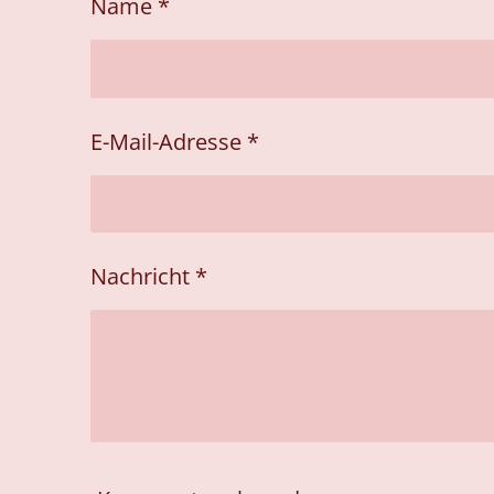
n
n
n
Name *
E-Mail-Adresse *
Nachricht *