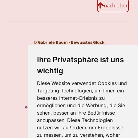
nach oben
© Gabriele Baum - Bewusstes Glück
Kontakt
Impressum
Ihre Privatsphäre ist uns
Datenschutz
wichtig
Gabriele Baum
Diese Website verwendet Cookies und
Wilhelmstraße 34, 56112 Lahnstein
Targeting Technologien, um Ihnen ein
Handy:
+49 157 8450 2773
besseres Internet-Erlebnis zu
ermöglichen und die Werbung, die Sie
e-mail:
hypnosecoaching.baum@gmail.com
sehen, besser an Ihre Bedürfnisse
Meine Blogs
anzupassen. Diese Technologien
nutzen wir außerdem, um Ergebnisse
Newsletter
zu messen, um zu verstehen, woher