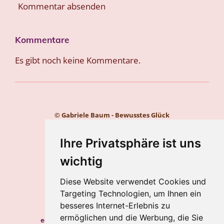
Kommentar absenden
Kommentare
Es gibt noch keine Kommentare.
© Gabriele Baum - Bewusstes Glück
Kontakt
Impressum
Ihre Privatsphäre ist uns
Datenschutz
wichtig
Gabriele Baum
Diese Website verwendet Cookies und
Wilhelmstraße 34, 56112 Lahnstein
Targeting Technologien, um Ihnen ein
Handy:
+49 157 8450 2773
besseres Internet-Erlebnis zu
ermöglichen und die Werbung, die Sie
e-mail:
hypnosecoaching.baum@gmail.com