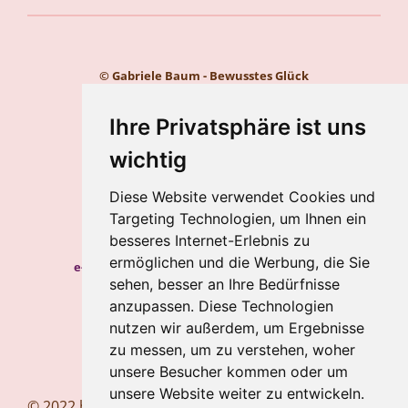
© Gabriele Baum - Bewusstes Glück
Kontakt
Impressum
Ihre Privatsphäre ist uns
Datenschutz
wichtig
Gabriele Baum
Diese Website verwendet Cookies und
Wilhelmstraße 34, 56112 Lahnstein
Targeting Technologien, um Ihnen ein
Handy:
+49 157 8450 2773
besseres Internet-Erlebnis zu
ermöglichen und die Werbung, die Sie
e-mail:
hypnosecoaching.baum@gmail.com
sehen, besser an Ihre Bedürfnisse
Meine Blogs
anzupassen. Diese Technologien
nutzen wir außerdem, um Ergebnisse
Newsletter
zu messen, um zu verstehen, woher
Newsletter abbestellen
unsere Besucher kommen oder um
unsere Website weiter zu entwickeln.
© 2022 bewusstesglueck.com