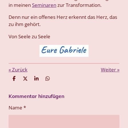
in meinen
Seminaren
zur Transformation.
Denn nur ein offenes Herz erkennt das Herz, das
zu ihm gehört.
Von Seele zu Seele
«
Zurück
Weiter
»
T
T
T
T
e
e
e
e
i
i
i
i
Kommentar hinzufügen
l
l
l
l
e
e
e
e
n
n
n
n
Name *