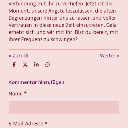
Verbindung mit ihr zu vertiefen. Jetzt ist der
Moment, unsere Ängste loszulassen, die alten
Begrenzungen hinter uns zu lassen und voller
Vertrauen in diese neue Zeit einzutreten. Gaia
erhebt sich und wir mit ihr. Bist du bereit, mit
ihrer Frequenz zu schwingen?
«
Zurück
Weiter
»
T
T
T
T
e
e
e
e
i
i
i
i
Kommentar hinzufügen
l
l
l
l
e
e
e
e
n
n
n
n
Name *
E-Mail-Adresse *