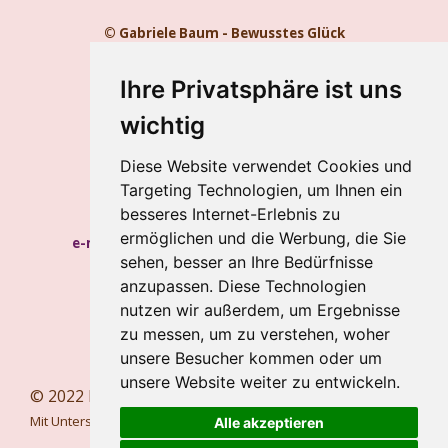
© Gabriele Baum - Bewusstes Glück
Kontakt
Impressum
Ihre Privatsphäre ist uns
Datenschutz
wichtig
Gabriele Baum
Diese Website verwendet Cookies und
Wilhelmstraße 34, 56112 Lahnstein
Targeting Technologien, um Ihnen ein
Handy:
+49 157 8450 2773
besseres Internet-Erlebnis zu
ermöglichen und die Werbung, die Sie
e-mail:
hypnosecoaching.baum@gmail.com
sehen, besser an Ihre Bedürfnisse
Meine Blogs
anzupassen. Diese Technologien
nutzen wir außerdem, um Ergebnisse
Newsletter
zu messen, um zu verstehen, woher
Newsletter abbestellen
unsere Besucher kommen oder um
unsere Website weiter zu entwickeln.
© 2022 bewusstesglueck.com
Mit Unterstützung von
Webador
Alle akzeptieren