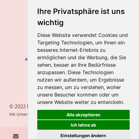
Kontakt
Impressum
Ihre Privatsphäre ist uns
Datenschutz
wichtig
Gabriele Baum
Diese Website verwendet Cookies und
Wilhelmstraße 34, 56112 Lahnstein
Targeting Technologien, um Ihnen ein
Handy:
+49 157 8450 2773
besseres Internet-Erlebnis zu
ermöglichen und die Werbung, die Sie
e-mail:
hypnosecoaching.baum@gmail.com
sehen, besser an Ihre Bedürfnisse
Meine Blogs
anzupassen. Diese Technologien
nutzen wir außerdem, um Ergebnisse
Newsletter
zu messen, um zu verstehen, woher
Newsletter abbestellen
unsere Besucher kommen oder um
unsere Website weiter zu entwickeln.
© 2022 bewusstesglueck.com
Mit Unterstützung von
Webador
Alle akzeptieren
Ich lehne ab
Einstellungen ändern