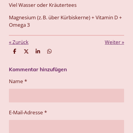
Viel Wasser oder Kräutertees
Magnesium (z. B. über Kürbiskerne) + Vitamin D +
Omega 3
«
Zurück
Weiter
»
T
T
T
T
e
e
e
e
i
i
i
i
Kommentar hinzufügen
l
l
l
l
e
e
e
e
n
n
n
n
Name *
E-Mail-Adresse *