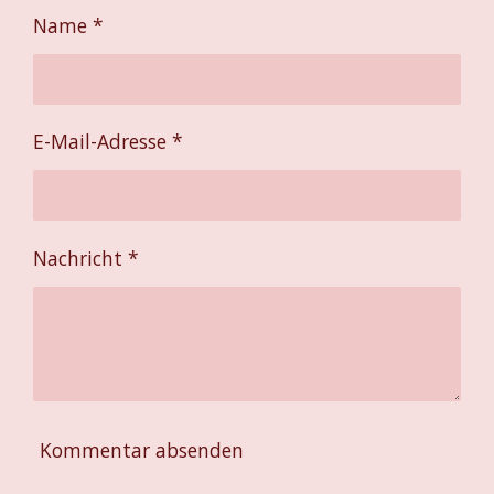
e
e
e
e
n
n
n
n
Name *
E-Mail-Adresse *
Nachricht *
Kommentar absenden