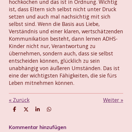
hochkochen und das ist in Ordnung. Wichtig
ist, dass Eltern sich selbst nicht unter Druck
setzen und auch mal nachsichtig mit sich
selbst sind. Wenn die Basis aus Liebe,
Verständnis und einer klaren, wertschätzenden
Kommunikation besteht, dann lernen ADHS-
Kinder nicht nur, Verantwortung zu
übernehmen, sondern auch, dass sie selbst
entscheiden können, glücklich zu sein
unabhängig von äußeren Umständen. Das ist
eine der wichtigsten Fähigkeiten, die sie fürs
Leben mitnehmen können.
«
Zurück
Weiter
»
T
T
T
T
e
e
e
e
i
i
i
i
Kommentar hinzufügen
l
l
l
l