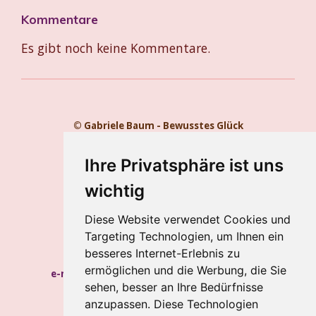
Kommentare
Es gibt noch keine Kommentare.
© Gabriele Baum - Bewusstes Glück
Kontakt
Impressum
Ihre Privatsphäre ist uns
Datenschutz
wichtig
Gabriele Baum
Diese Website verwendet Cookies und
Wilhelmstraße 34, 56112 Lahnstein
Targeting Technologien, um Ihnen ein
Handy:
+49 157 8450 2773
besseres Internet-Erlebnis zu
ermöglichen und die Werbung, die Sie
e-mail:
hypnosecoaching.baum@gmail.com
sehen, besser an Ihre Bedürfnisse
Meine Blogs
anzupassen. Diese Technologien