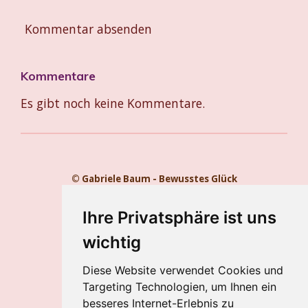
Kommentar absenden
Kommentare
Es gibt noch keine Kommentare.
© Gabriele Baum - Bewusstes Glück
Kontakt
Impressum
Ihre Privatsphäre ist uns
Datenschutz
wichtig
Gabriele Baum
Diese Website verwendet Cookies und
Wilhelmstraße 34, 56112 Lahnstein
Targeting Technologien, um Ihnen ein
Handy:
+49 157 8450 2773
besseres Internet-Erlebnis zu