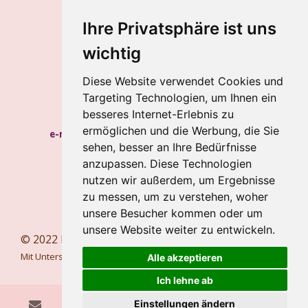
Kontakt
Impressum
Ihre Privatsphäre ist uns
Datenschutz
wichtig
Gabriele Baum
Diese Website verwendet Cookies und
Wilhelmstraße 34, 56112 Lahnstein
Targeting Technologien, um Ihnen ein
Handy:
+49 157 8450 2773
besseres Internet-Erlebnis zu
ermöglichen und die Werbung, die Sie
e-mail:
hypnosecoaching.baum@gmail.com
sehen, besser an Ihre Bedürfnisse
Meine Blogs
anzupassen. Diese Technologien
nutzen wir außerdem, um Ergebnisse
Newsletter
zu messen, um zu verstehen, woher
Newsletter abbestellen
unsere Besucher kommen oder um
unsere Website weiter zu entwickeln.
© 2022 bewusstesglueck.com
Mit Unterstützung von
Webador
Alle akzeptieren
Ich lehne ab
Einstellungen ändern