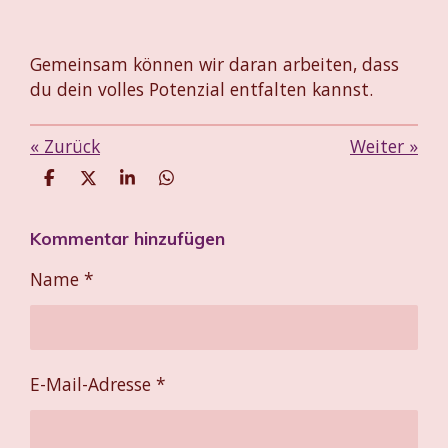
Gemeinsam können wir daran arbeiten, dass
du dein volles Potenzial entfalten kannst.
«
Zurück
Weiter
»
T
T
T
T
e
e
e
e
i
i
i
i
Kommentar hinzufügen
l
l
l
l
e
e
e
e
n
n
n
n
Name *
E-Mail-Adresse *