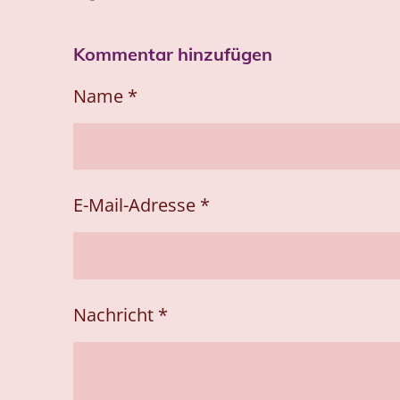
e
e
e
i
i
i
Kommentar hinzufügen
l
l
l
e
e
e
n
n
n
Name *
E-Mail-Adresse *
Nachricht *