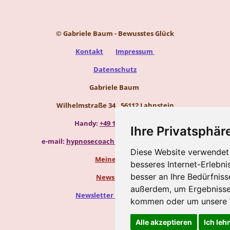
© Gabriele Baum - Bewusstes Glück
Kontakt
Impressum
Datenschutz
Gabriele Baum
Wilhelmstraße 34, 56112 Lahnstein
Handy:
+49 157 8450 2773
Ihre Privatsphäre
e-mail:
hypnosecoaching.baum@gmail.com
Diese Website verwendet 
Meine Blogs
besseres Internet-Erlebni
besser an Ihre Bedürfnis
Newsletter
außerdem, um Ergebnisse
Newsletter abbestellen
kommen oder um unsere W
Alle akzeptieren
Ich leh