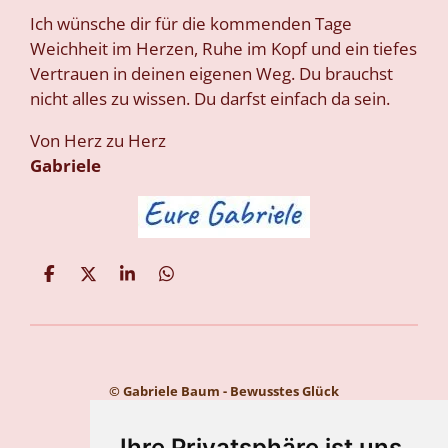
Ich wünsche dir für die kommenden Tage
Weichheit im Herzen, Ruhe im Kopf und ein tiefes
Vertrauen in deinen eigenen Weg. Du brauchst
nicht alles zu wissen. Du darfst einfach da sein.
Von Herz zu Herz
Gabriele
T
T
T
T
e
e
e
e
i
i
i
i
l
l
l
l
e
e
e
e
n
n
n
n
© Gabriele Baum - Bewusstes Glück
Kontakt
Impressum
Ihre Privatsphäre ist uns