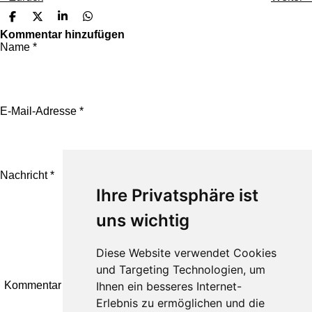
T
T
T
T
e
e
e
e
Kommentar hinzufügen
i
i
i
i
Name *
l
l
l
l
e
e
e
e
n
n
n
n
E-Mail-Adresse *
Nachricht *
Ihre Privatsphäre ist
uns wichtig
Diese Website verwendet Cookies
und Targeting Technologien, um
Ihnen ein besseres Internet-
Kommentar absenden
Erlebnis zu ermöglichen und die