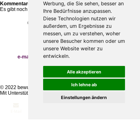
Werbung, die Sie sehen, besser an
Kommentare
Es gibt noch keine Kommentare.
Ihre Bedürfnisse anzupassen.
Diese Technologien nutzen wir
© Gabriele Baum - Bewusstes Glück
außerdem, um Ergebnisse zu
Kontakt
Impressum
messen, um zu verstehen, woher
Datenschutz
Gabriele Baum
unsere Besucher kommen oder um
Wilhelmstraße 34, 56112 Lahnstein
unsere Website weiter zu
Handy:
+49 157 8450 2773
entwickeln.
e-mail:
hypnosecoaching.baum@gmail.com
Meine Blogs
Newsletter
Alle akzeptieren
Newsletter abbestellen
Ich lehne ab
© 2022 bewusstesglueck.com
Mit Unterstützung von
Webador
Einstellungen ändern
E-Mail
Telefon
Karte
Instagram
WhatsApp