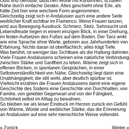
Obst und Gemüse, tauschen Worte mit Kundinnen, schaffen
Nähe durch einfache Gesten. Alles geschieht ohne Eile, als
hätte Zeit hier eine weichere Form angenommen.
Gleichzeitig zeigt sich in Andalusien auch eine andere Seite
weiblicher Kraft sichtbar im Flamenco. Wenn Frauen tanzen,
wird aus Bewegung Ausdruck. Schmerz, Stolz, Sehnsucht und
Lebensfreude liegen in einem einzigen Blick, in einer Drehung,
im festen Aufsetzen des Fußes auf dem Boden. Der Tanz wirkt
wie eine Sprache ohne Worte, geboren aus Jahrhunderten von
Erfahrung. Nichts daran ist oberflächlich; alles trägt Tiefe.
Was berührt, ist weniger das Sichtbare als die Haltung dahinter.
Viele Frauen Andalusiens scheinen eine natürliche Verbindung
zwischen Stärke und Sanftheit zu leben. Wärme zeigt sich in
offenen Blicken, in spontanen Gesprächen, in einer
Selbstverständlichkeit von Nähe. Gleichzeitig liegt darin eine
Unabhängigkeit, die still wirkt, aber deutlich spürbar ist.
Vielleicht erzählen die Frauen Andalusiens damit eine eigene
Geschichte des Südens eine Geschichte von Durchhalten, von
Familie, von gelebter Gegenwart und von der Fähigkeit,
Schönheit selbst im Alltag zu bewahren.
So bleiben sie als leiser Eindruck im Herzen zurück ein Gefühl
von Wärme, Würde und weiblicher Stärke, das die Erinnerung
an Andalusien auf eine sehr menschliche Weise vollendet.
«
Zurück
Weiter
»