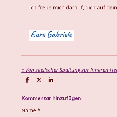
Ich freue mich darauf, dich auf de
«
Von seelischer Spaltung zur inneren He
T
T
T
e
e
e
i
i
i
Kommentar hinzufügen
l
l
l
e
e
e
n
n
n
Name *