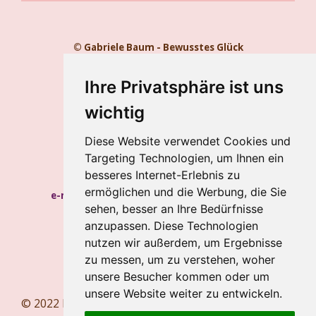
© Gabriele Baum - Bewusstes Glück
Kontakt
Impressum
Ihre Privatsphäre ist uns
Datenschutz
wichtig
Gabriele Baum
Diese Website verwendet Cookies und
Wilhelmstraße 34, 56112 Lahnstein
Targeting Technologien, um Ihnen ein
Handy:
+49 157 8450 2773
besseres Internet-Erlebnis zu
ermöglichen und die Werbung, die Sie
e-mail:
hypnosecoaching.baum@gmail.com
sehen, besser an Ihre Bedürfnisse
Meine Blogs
anzupassen. Diese Technologien
nutzen wir außerdem, um Ergebnisse
Newsletter
zu messen, um zu verstehen, woher
Newsletter abbestellen
unsere Besucher kommen oder um
unsere Website weiter zu entwickeln.
© 2022 bewusstesglueck.com