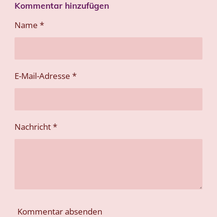
Kommentar hinzufügen
l
l
l
l
e
e
e
e
n
n
n
n
Name *
E-Mail-Adresse *
Nachricht *
Kommentar absenden