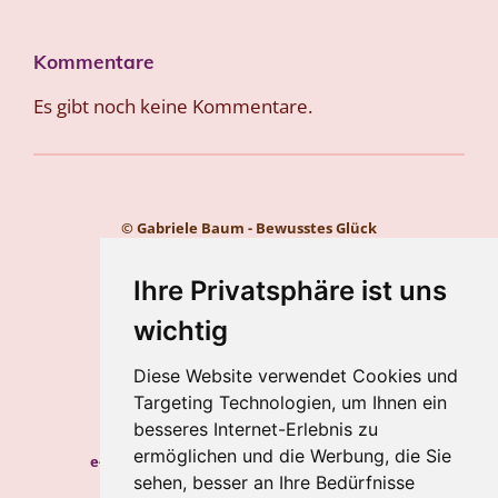
Kommentare
Es gibt noch keine Kommentare.
© Gabriele Baum - Bewusstes Glück
Kontakt
Impressum
Ihre Privatsphäre ist uns
Datenschutz
wichtig
Gabriele Baum
Diese Website verwendet Cookies und
Wilhelmstraße 34, 56112 Lahnstein
Targeting Technologien, um Ihnen ein
Handy:
+49 157 8450 2773
besseres Internet-Erlebnis zu
ermöglichen und die Werbung, die Sie
e-mail:
hypnosecoaching.baum@gmail.com
sehen, besser an Ihre Bedürfnisse