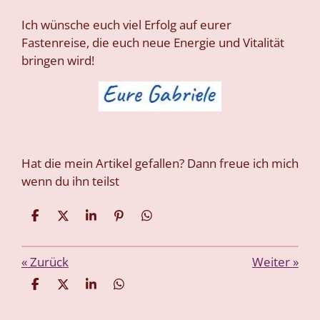
Ich wünsche euch viel Erfolg auf eurer
Fastenreise, die euch neue Energie und Vitalität
bringen wird!
Hat die mein Artikel gefallen? Dann freue ich mich
wenn du ihn teilst
T
T
T
P
T
e
e
e
i
e
i
i
i
n
i
l
l
l
i
l
«
Zurück
Weiter
»
e
e
e
t
e
n
n
n
n
T
T
T
T
e
e
e
e
i
i
i
i