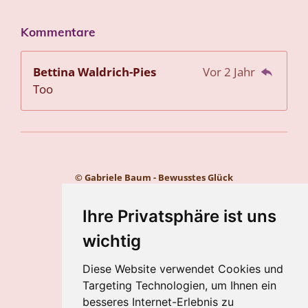
Kommentare
Bettina Waldrich-Pies
Vor 2 Jahr
Too
© Gabriele Baum - Bewusstes Glück
Kontakt
Impressum
Ihre Privatsphäre ist uns
Datenschutz
wichtig
Gabriele Baum
Diese Website verwendet Cookies und
Wilhelmstraße 34, 56112 Lahnstein
Targeting Technologien, um Ihnen ein
Handy:
+49 157 8450 2773
besseres Internet-Erlebnis zu