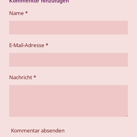
Kommentar hinzufügen
l
l
l
l
e
e
e
e
n
n
n
n
Name *
E-Mail-Adresse *
Nachricht *
Kommentar absenden