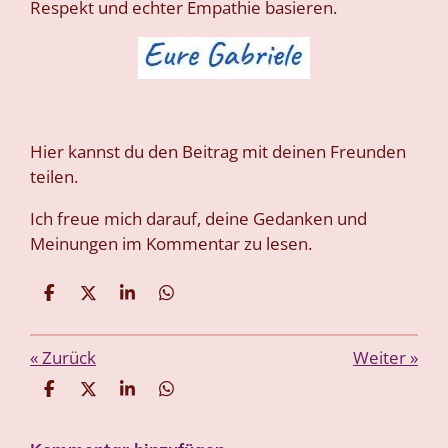
Respekt und echter Empathie basieren.
Hier kannst du den Beitrag mit deinen Freunden
teilen.
Ich freue mich darauf, deine Gedanken und
Meinungen im Kommentar zu lesen
.
T
T
T
T
e
e
e
e
i
i
i
i
l
l
l
l
«
Zurück
Weiter
»
e
e
e
e
n
n
n
n
T
T
T
T
e
e
e
e
i
i
i
i