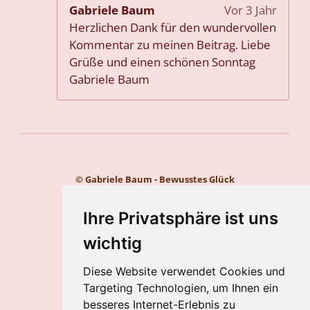
Gabriele Baum
Vor 3 Jahr
Herzlichen Dank für den wundervollen
Kommentar zu meinen Beitrag. Liebe
Grüße und einen schönen Sonntag
Gabriele Baum
© Gabriele Baum - Bewusstes Glück
Kontakt
Impressum
Ihre Privatsphäre ist uns
Datenschutz
wichtig
Gabriele Baum
Diese Website verwendet Cookies und
Wilhelmstraße 34, 56112 Lahnstein
Targeting Technologien, um Ihnen ein
Handy:
+49 157 8450 2773
besseres Internet-Erlebnis zu