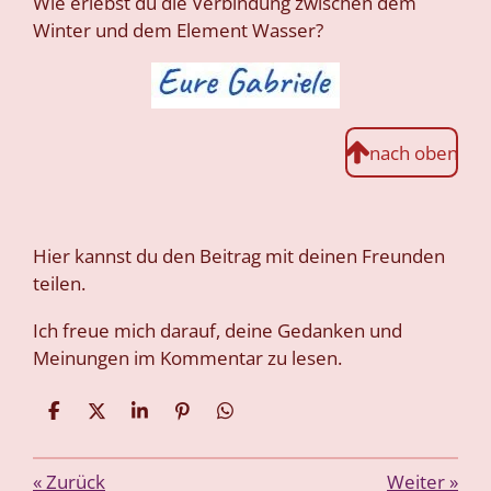
Wie erlebst du die Verbindung zwischen dem
Winter und dem Element Wasser?
nach oben
Hier kannst du den Beitrag mit deinen Freunden
teilen.
Ich freue mich darauf, deine Gedanken und
Meinungen im Kommentar zu lesen
.
T
T
T
P
T
e
e
e
i
e
i
i
i
n
i
l
l
l
i
l
«
Zurück
Weiter
»