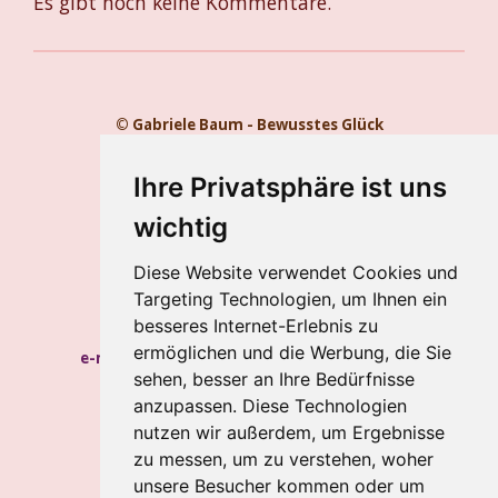
Es gibt noch keine Kommentare.
© Gabriele Baum - Bewusstes Glück
Kontakt
Impressum
Ihre Privatsphäre ist uns
Datenschutz
wichtig
Gabriele Baum
Diese Website verwendet Cookies und
Wilhelmstraße 34, 56112 Lahnstein
Targeting Technologien, um Ihnen ein
Handy:
+49 157 8450 2773
besseres Internet-Erlebnis zu
ermöglichen und die Werbung, die Sie
e-mail:
hypnosecoaching.baum@gmail.com
sehen, besser an Ihre Bedürfnisse
Meine Blogs
anzupassen. Diese Technologien
nutzen wir außerdem, um Ergebnisse
Newsletter
zu messen, um zu verstehen, woher
Newsletter abbestellen
unsere Besucher kommen oder um