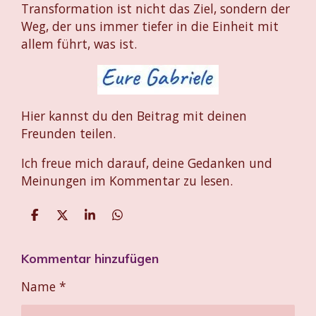
Transformation ist nicht das Ziel, sondern der
Weg, der uns immer tiefer in die Einheit mit
allem führt, was ist.
Hier kannst du den Beitrag mit deinen
Freunden teilen.
Ich freue mich darauf, deine Gedanken und
Meinungen im Kommentar zu lesen
.
T
T
T
T
e
e
e
e
i
i
i
i
Kommentar hinzufügen
l
l
l
l
e
e
e
e
n
n
n
n
Name *