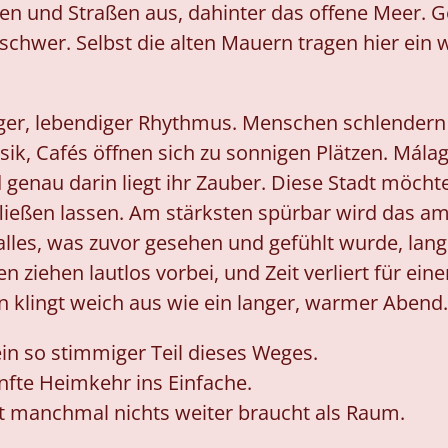
men und Straßen aus, dahinter das offene Meer. 
 schwer. Selbst die alten Mauern tragen hier ein w
ruhiger, lebendiger Rhythmus. Menschen schlender
ik, Cafés öffnen sich zu sonnigen Plätzen. Málag
genau darin liegt ihr Zauber. Diese Stadt möcht
 fließen lassen. Am stärksten spürbar wird das a
 alles, was zuvor gesehen und gefühlt wurde, la
iehen lautlos vorbei, und Zeit verliert für ei
n klingt weich aus wie ein langer, warmer Abend.
ein so stimmiger Teil dieses Weges.
nfte Heimkehr ins Einfache.
it manchmal nichts weiter braucht als Raum.