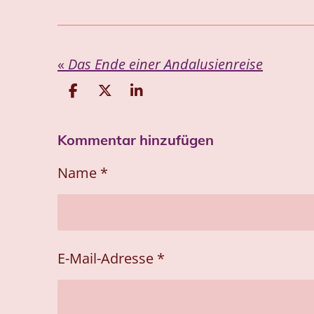
«
Das Ende einer Andalusienreise
T
T
T
e
e
e
i
i
i
Kommentar hinzufügen
l
l
l
e
e
e
n
n
n
Name *
E-Mail-Adresse *