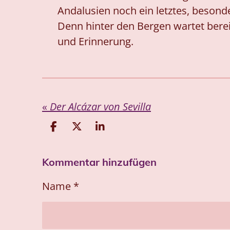
Andalusien noch ein letztes, besonde
Denn hinter den Bergen wartet berei
und Erinnerung.
«
Der Alcázar von Sevilla
T
T
T
e
e
e
i
i
i
Kommentar hinzufügen
l
l
l
e
e
e
n
n
n
Name *