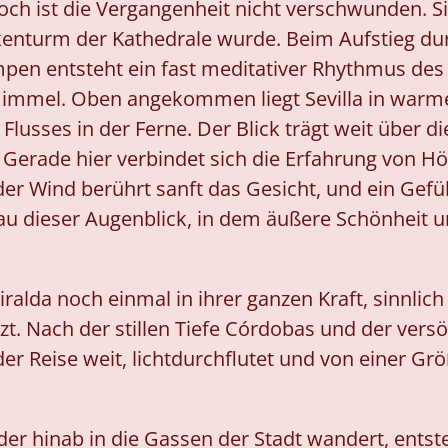
och ist die Vergangenheit nicht verschwunden. Si
enturm der Kathedrale wurde. Beim Aufstieg du
en entsteht ein fast meditativer Rhythmus des Ge
Himmel. Oben angekommen liegt Sevilla in warme
lusses in der Ferne. Der Blick trägt weit über di
. Gerade hier verbindet sich die Erfahrung von H
er Wind berührt sanft das Gesicht, und ein Gefüh
genau dieser Augenblick, in dem äußere Schönheit
Giralda noch einmal in ihrer ganzen Kraft, sinnlich
zt. Nach der stillen Tiefe Córdobas und der vers
er Reise weit, lichtdurchflutet und von einer Gr
r hinab in die Gassen der Stadt wandert, entste