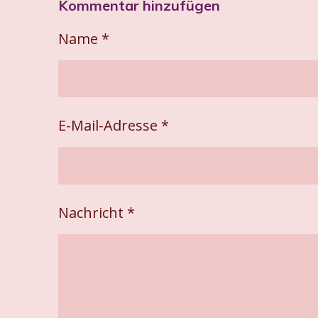
Kommentar hinzufügen
l
l
l
e
e
e
n
n
n
Name *
E-Mail-Adresse *
Nachricht *