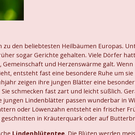
en zu den beliebtesten Heilbäumen Europas. Un
rüher sogar Gerichte gehalten. Viele Dörfer hatt
en, Gemeinschaft und Herzenswärme galt. Wenn
zieht, entsteht fast eine besondere Ruhe um sie
ühjahr zeigen ihre jungen Blätter eine besonder
. Sie schmecken fast zart und leicht süßlich. G
Die jungen Lindenblätter passen wunderbar in 
ern oder Löwenzahn entsteht ein frischer Früh
n geschnitten in Kräuterquark oder auf Butter
ische
Lindenblütentee
. Die Blüten werden me