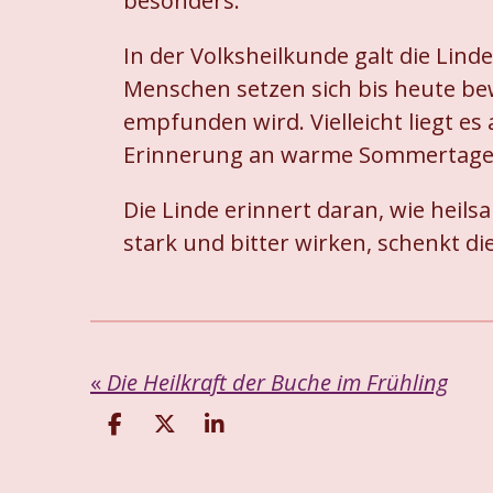
besonders.
In der Volksheilkunde galt die Lin
Menschen setzen sich bis heute be
empfunden wird. Vielleicht liegt es
Erinnerung an warme Sommertage
Die Linde erinnert daran, wie he
stark und bitter wirken, schenkt d
«
Die Heilkraft der Buche im Frühling
T
T
T
e
e
e
i
i
i