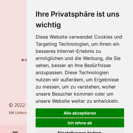
Kontakt
Impressum
Ihre Privatsphäre ist uns
Datenschutz
wichtig
Gabriele Baum
Diese Website verwendet Cookies und
Wilhelmstraße 34, 56112 Lahnstein
Targeting Technologien, um Ihnen ein
Handy:
+49 157 8450 2773
besseres Internet-Erlebnis zu
ermöglichen und die Werbung, die Sie
e-mail:
hypnosecoaching.baum@gmail.com
sehen, besser an Ihre Bedürfnisse
Meine Blogs
anzupassen. Diese Technologien
nutzen wir außerdem, um Ergebnisse
Newsletter
zu messen, um zu verstehen, woher
Newsletter abbestellen
unsere Besucher kommen oder um
unsere Website weiter zu entwickeln.
© 2022 bewusstesglueck.com
Mit Unterstützung von
Webador
Alle akzeptieren
Ich lehne ab
Einstellungen ändern