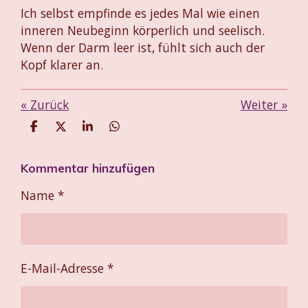
Ich selbst empfinde es jedes Mal wie einen
inneren Neubeginn körperlich und seelisch.
Wenn der Darm leer ist, fühlt sich auch der
Kopf klarer an.
«
Zurück
Weiter
»
T
T
T
T
e
e
e
e
i
i
i
i
Kommentar hinzufügen
l
l
l
l
e
e
e
e
n
n
n
n
Name *
E-Mail-Adresse *