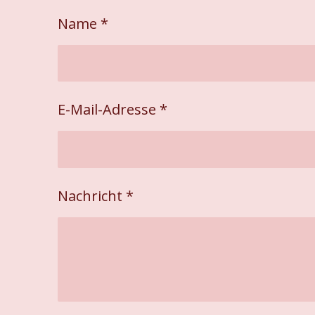
e
e
e
n
n
n
Name *
E-Mail-Adresse *
Nachricht *