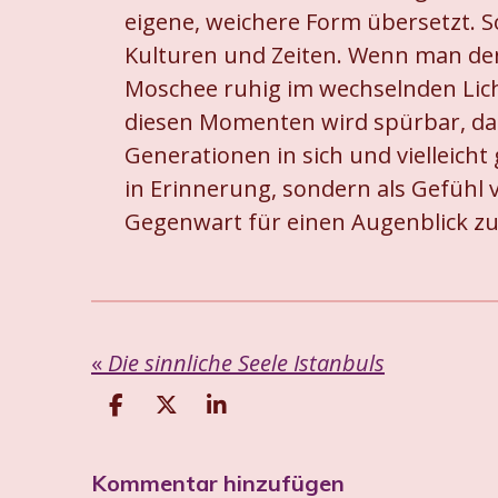
eigene, weichere Form übersetzt. S
Kulturen und Zeiten. Wenn man den 
Moschee ruhig im wechselnden Lic
diesen Momenten wird spürbar, dass
Generationen in sich und vielleicht
in Erinnerung, sondern als Gefühl 
Gegenwart für einen Augenblick z
«
Die sinnliche Seele Istanbuls
T
T
T
e
e
e
i
i
i
Kommentar hinzufügen
l
l
l