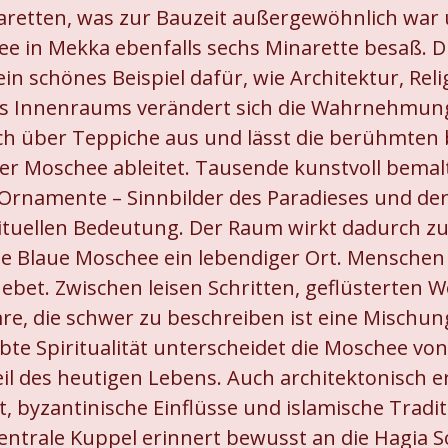
retten, was zur Bauzeit außergewöhnlich war 
chee in Mekka ebenfalls sechs Minarette besaß. 
ein schönes Beispiel dafür, wie Architektur, Rel
Innenraums verändert sich die Wahrnehmung sof
sich über Teppiche aus und lässt die berühmten
r Moschee ableitet. Tausende kunstvoll bemalt
rnamente – Sinnbilder des Paradieses und der 
spirituellen Bedeutung. Der Raum wirkt dadurch z
t die Blaue Moschee ein lebendiger Ort. Mensche
ebet. Zwischen leisen Schritten, geflüsterten
, die schwer zu beschreiben ist eine Mischung
bte Spiritualität unterscheidet die Moschee von
eil des heutigen Lebens. Auch architektonisch 
byzantinische Einflüsse und islamische Tradit
trale Kuppel erinnert bewusst an die Hagia Sop